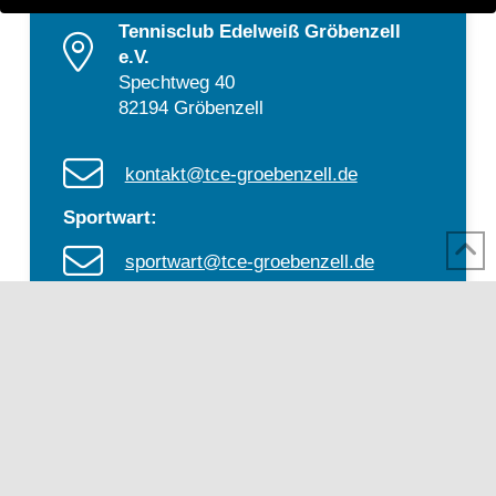
Tennisclub Edelweiß Gröbenzell
e.V.
Spechtweg 40
82194 Gröbenzell
kontakt@tce-groebenzell.de
Sportwart:
sportwart@tce-groebenzell.de
Jugendwart:
jugendwart@tce-groebenzell.de
Vorstand:
1. Vorsitzender: Dr. Uwe Kolks
2. Vorsitzender: Martin Lang